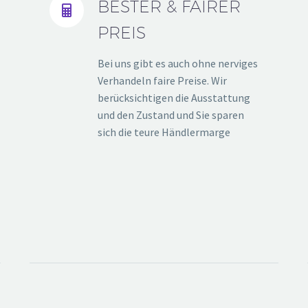
BESTER & FAIRER


PREIS
Bei uns gibt es auch ohne nerviges
Verhandeln faire Preise. Wir
berücksichtigen die Ausstattung
und den Zustand und Sie sparen
sich die teure Händlermarge