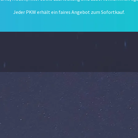
Jeder PKW erhält ein faires Angebot zum Sofortkauf.