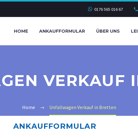
0176 565 016 67
HOME
ANKAUFFORMULAR
ÜBER UNS
LE
GEN VERKAUF I
Home
Unfallwagen Verkauf in Bretten
ANKAUFFORMULAR