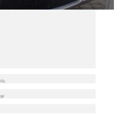
10).
rge