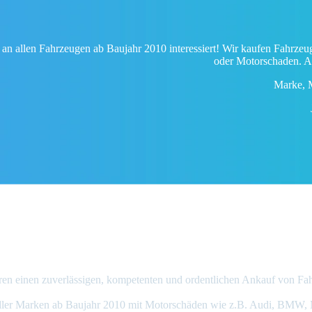
 an allen Fahrzeugen ab Baujahr 2010 interessiert! Wir kaufen Fahrzeug
oder Motorschaden. A
Marke, M
en Ankauf
otorschaden verkaufen
eren einen zuverlässigen, kompetenten und ordentlichen Ankauf von Fa
ller Marken ab Baujahr 2010 mit Motorschäden wie z.B. Audi, BMW, M