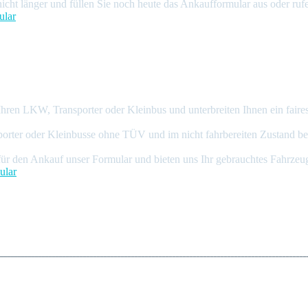
icht länger und füllen Sie noch heute das Ankaufformular aus oder rufe
ular
er LKW
er Ankauf
hren LKW, Transporter oder Kleinbus und unterbreiten Ihnen ein faires
rter oder Kleinbusse ohne TÜV und im nicht fahrbereiten Zustand bewer
für den Ankauf unser Formular und bieten uns Ihr gebrauchtes Fahrzeu
ular