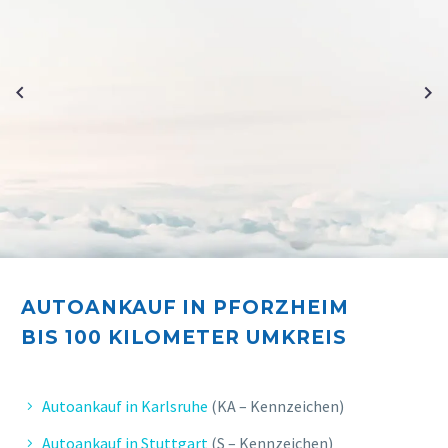
E. FELIX
Sehr zufrieden, kompetenter Service,
schnelle und unkomplizierte
AUTOANKAUF IN PFORZHEIM
Bearbeitung.
BIS 10
0 KILOMETER UMKREIS
Autoankauf in Karlsruhe
(KA – Kennzeichen)
Autoankauf in Stuttgart
(S – Kennzeichen)