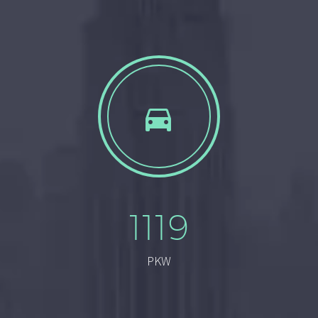


1119
PKW