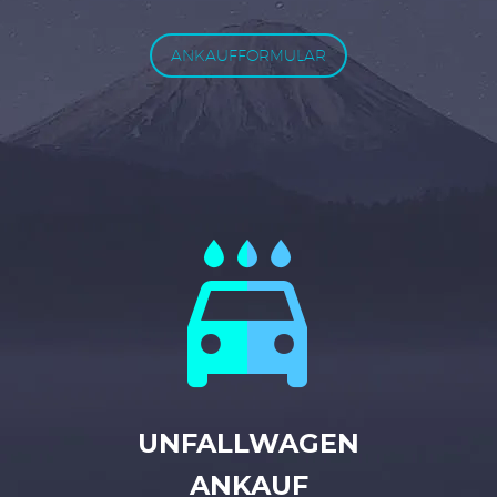
ANKAUFFORMULAR


UNFALLWAGEN
ANKAUF