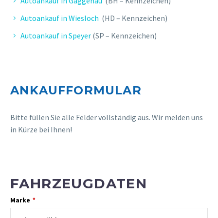
Autoankauf in Gaggenau
(BH – Kennzeichen)
Seriöse & unkomplizierte
Autoankauf in Wiesloch
(HD – Kennzeichen)
Abwicklung. Freundliche Betreuung.
Autoankauf in Speyer
(SP – Kennzeichen)
ANKAUFFORMULAR
Bitte füllen Sie alle Felder vollständig aus. Wir melden uns
in Kürze bei Ihnen!
L. CLAUDIA
FAHRZEUGDATEN
Professionelle und schnelle
Marke
Abwicklung, sehr guter Preis, gerne
*
wieder.