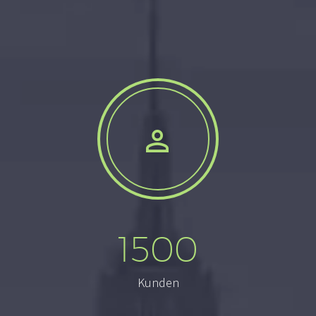


1500
Kunden