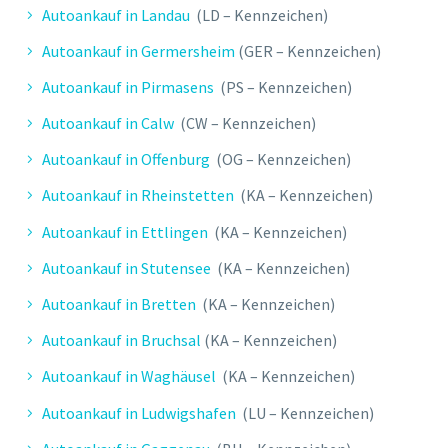
Autoankauf in Landau
(LD – Kennzeichen)
M. JENS
Autoankauf in Germersheim
(GER – Kennzeichen)
Abwicklung erfolgte schnell und
professionell. Der Mitarbeiter war
Autoankauf in Pirmasens
(PS – Kennzeichen)
sehr freundlich. Kann ich nur
Autoankauf in Calw
(CW – Kennzeichen)
weiterempfehlen!
Autoankauf in Offenburg
(OG – Kennzeichen)
Autoankauf in Rheinstetten
(KA – Kennzeichen)
Autoankauf in Ettlingen
(KA – Kennzeichen)
Autoankauf in Stutensee
(KA – Kennzeichen)
Autoankauf in Bretten
(KA – Kennzeichen)
Autoankauf in Bruchsal
(KA – Kennzeichen)
Autoankauf in Waghäusel
(KA – Kennzeichen)
Autoankauf in Ludwigshafen
(LU – Kennzeichen)
T. HEIKO