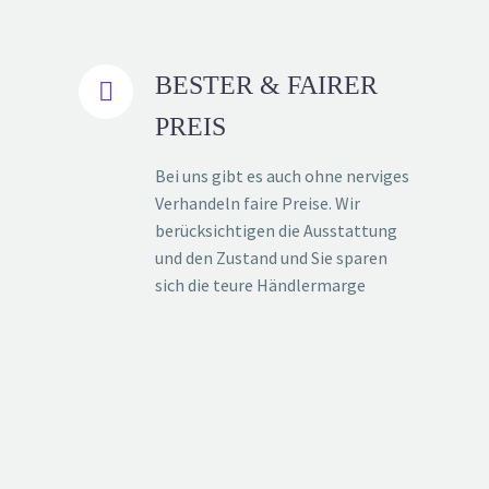
BESTER & FAIRER


PREIS
Bei uns gibt es auch ohne nerviges
Verhandeln faire Preise. Wir
berücksichtigen die Ausstattung
und den Zustand und Sie sparen
sich die teure Händlermarge