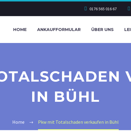
0176 565 016 67
HOME
ANKAUFFORMULAR
ÜBER UNS
LE
TOTALSCHADEN 
IN BÜHL
Home
Pkw mit Totalschaden verkaufen in Bühl