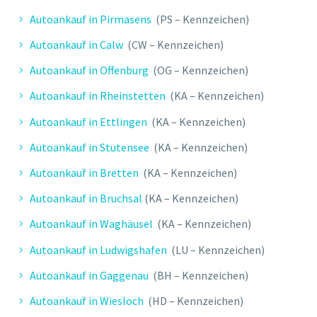
Abwicklung erfolgte schnell und
Autoankauf in Pirmasens
(PS – Kennzeichen)
professionell. Der Mitarbeiter war
Autoankauf in Calw
(CW – Kennzeichen)
sehr freundlich. Kann ich nur
Autoankauf in Offenburg
(OG – Kennzeichen)
weiterempfehlen!
Autoankauf in Rheinstetten
(KA – Kennzeichen)
Autoankauf in Ettlingen
(KA – Kennzeichen)
Autoankauf in Stutensee
(KA – Kennzeichen)
Autoankauf in Bretten
(KA – Kennzeichen)
Autoankauf in Bruchsal
(KA – Kennzeichen)
Autoankauf in Waghäusel
(KA – Kennzeichen)
Autoankauf in Ludwigshafen
(LU – Kennzeichen)
Autoankauf in Gaggenau
(BH – Kennzeichen)
T. HEIKO
Autoankauf in Wiesloch
(HD – Kennzeichen)
Seriöse & unkomplizierte