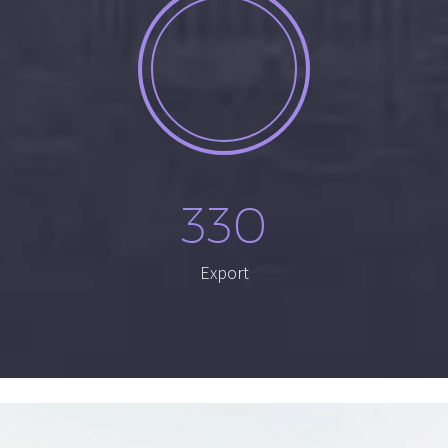
330
Export