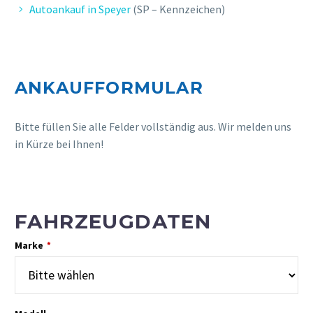
Autoankauf in Speyer
(SP – Kennzeichen)
Abwicklung. Freundliche Betreuung.
ANKAUFFORMULAR
Bitte füllen Sie alle Felder vollständig aus. Wir melden uns
in Kürze bei Ihnen!
FAHRZEUGDATEN
L. CLAUDIA
Marke
*
Professionelle und schnelle
Abwicklung, sehr guter Preis, gerne
wieder.