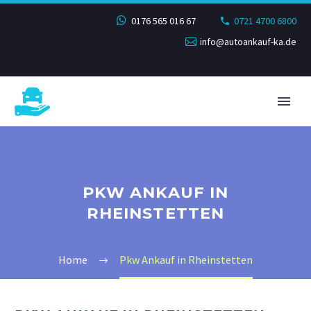
0176 565 016 67
0721 4700 6800
info@autoankauf-ka.de
PKW ANKAUF IN
RHEINSTETTEN
Home
Pkw Ankauf in Rheinstetten