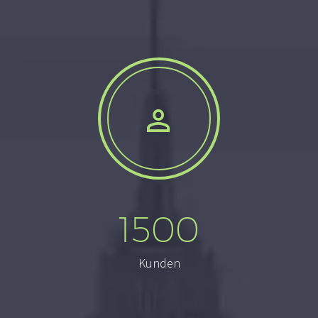


1500
Kunden