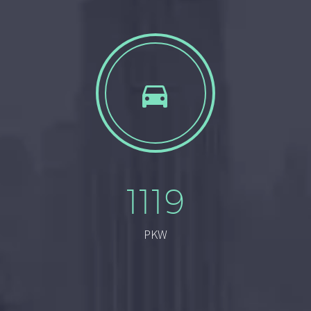


1119
PKW