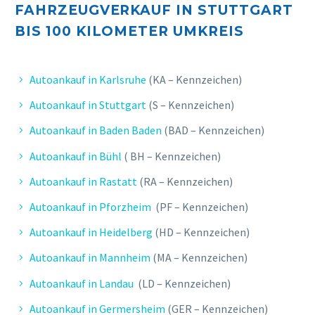
FAHRZEUGVERKAUF IN STUTTGART
BIS 10
0 KILOMETER UMKREIS
E. FELIX
Sehr zufrieden, kompetenter Service,
schnelle und unkomplizierte Bearbeitung.
Autoankauf in Karlsruhe
(KA – Kennzeichen)
Autoankauf in Stuttgart
(S – Kennzeichen)
Autoankauf in Baden Baden
(BAD – Kennzeichen)
Autoankauf in Bühl
( BH – Kennzeichen)
Autoankauf in Rastatt
(RA – Kennzeichen)
Autoankauf in Pforzheim
(PF – Kennzeichen)
Autoankauf in Heidelberg
(HD – Kennzeichen)
Autoankauf in Mannheim
(MA – Kennzeichen)
Autoankauf in Landau
(LD – Kennzeichen)
M. JENS
Autoankauf in Germersheim
(GER – Kennzeichen)