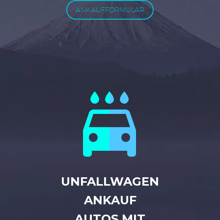
ANKAUFFORMULAR


UNFALLWAGEN
ANKAUF
AUTOS MIT