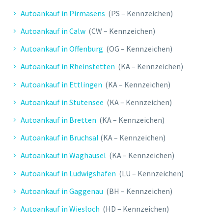
Abwicklung erfolgte schnell und
professionell. Der Mitarbeiter war sehr
Autoankauf in Pirmasens
(PS – Kennzeichen)
freundlich. Kann ich nur weiterempfehlen!
Autoankauf in Calw
(CW – Kennzeichen)
Autoankauf in Offenburg
(OG – Kennzeichen)
Autoankauf in Rheinstetten
(KA – Kennzeichen)
Autoankauf in Ettlingen
(KA – Kennzeichen)
Autoankauf in Stutensee
(KA – Kennzeichen)
Autoankauf in Bretten
(KA – Kennzeichen)
Autoankauf in Bruchsal
(KA – Kennzeichen)
Autoankauf in Waghäusel
(KA – Kennzeichen)
T. HEIKO
Autoankauf in Ludwigshafen
(LU – Kennzeichen)
Autoankauf in Gaggenau
(BH – Kennzeichen)
Seriöse & unkomplizierte Abwicklung.
Freundliche Betreuung.
Autoankauf in Wiesloch
(HD – Kennzeichen)