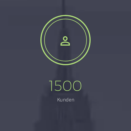


1500
Kunden