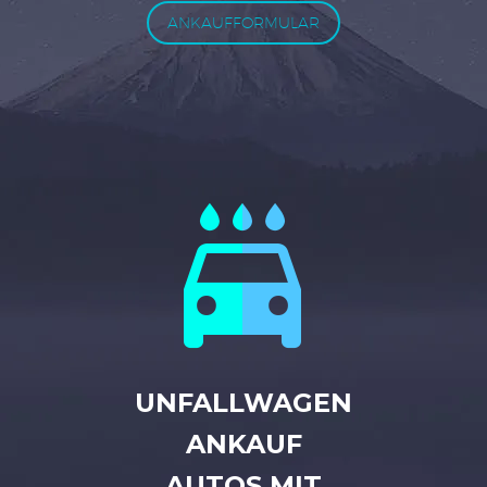
ANKAUFFORMULAR


UNFALLWAGEN
ANKAUF
AUTOS MIT