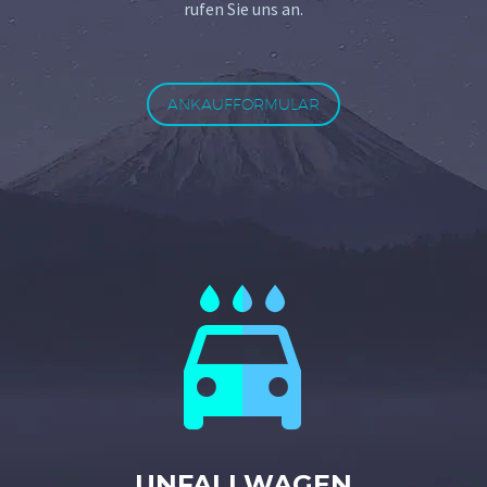
rufen Sie uns an.
ANKAUFFORMULAR


UNFALLWAGEN