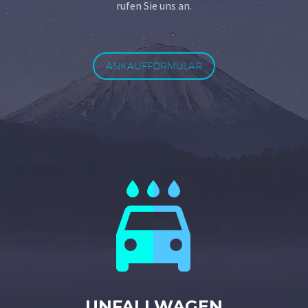
rufen Sie uns an.
ANKAUFFORMULAR


UNFALLWAGEN