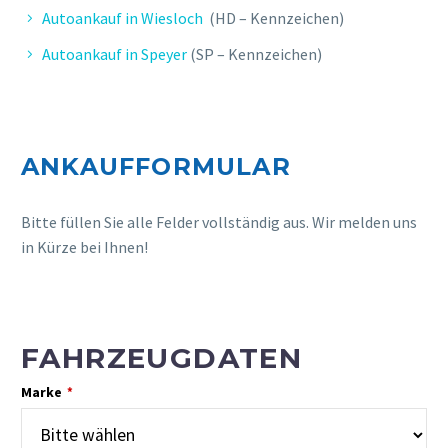
Seriöse & unkomplizierte
Autoankauf in Wiesloch
(HD – Kennzeichen)
Abwicklung. Freundliche Betreuung.
Autoankauf in Speyer
(SP – Kennzeichen)
ANKAUFFORMULAR
Bitte füllen Sie alle Felder vollständig aus. Wir melden uns
in Kürze bei Ihnen!
L. CLAUDIA
FAHRZEUGDATEN
Professionelle und schnelle
Marke
Abwicklung, sehr guter Preis, gerne
*
wieder.