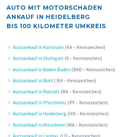
AUTO MIT MOTORSCHADEN
ANKAUF IN HEIDELBERG
E. FELIX
BIS 10
0 KILOMETER UMKREIS
Sehr zufrieden, kompetenter Service,
schnelle und unkomplizierte
Bearbeitung.
Autoankauf in Karlsruhe
(KA – Kennzeichen)
Autoankauf in Stuttgart
(S – Kennzeichen)
Autoankauf in Baden Baden
(BAD – Kennzeichen)
Autoankauf in Bühl
( BH – Kennzeichen)
Autoankauf in Rastatt
(RA – Kennzeichen)
Autoankauf in Pforzheim
(PF – Kennzeichen)
Autoankauf in Heidelberg
(HD – Kennzeichen)
Autoankauf in Mannheim
(MA – Kennzeichen)
Autoankauf in Landau
(LD – Kennzeichen)
M. JENS