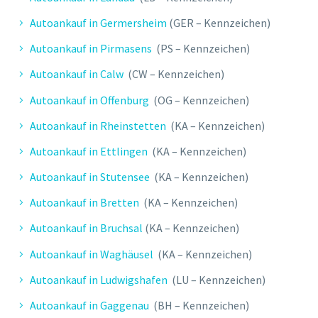
Autoankauf in Germersheim
(GER – Kennzeichen)
Abwicklung erfolgte schnell und
professionell. Der Mitarbeiter war
Autoankauf in Pirmasens
(PS – Kennzeichen)
sehr freundlich. Kann ich nur
Autoankauf in Calw
(CW – Kennzeichen)
weiterempfehlen!
Autoankauf in Offenburg
(OG – Kennzeichen)
Autoankauf in Rheinstetten
(KA – Kennzeichen)
Autoankauf in Ettlingen
(KA – Kennzeichen)
Autoankauf in Stutensee
(KA – Kennzeichen)
Autoankauf in Bretten
(KA – Kennzeichen)
Autoankauf in Bruchsal
(KA – Kennzeichen)
Autoankauf in Waghäusel
(KA – Kennzeichen)
Autoankauf in Ludwigshafen
(LU – Kennzeichen)
T. HEIKO
Autoankauf in Gaggenau
(BH – Kennzeichen)