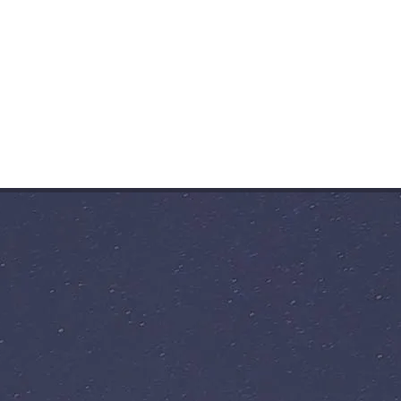
dem Autoankauf ab.
Marke, Modell, Alter sowie Laufleistung sind dabei
vollkommen egal.
Jeder PKW erhält ein faires Angebot zum Sofortkauf.