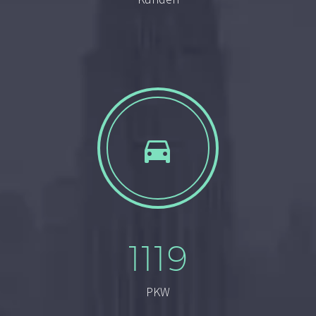


1119
PKW