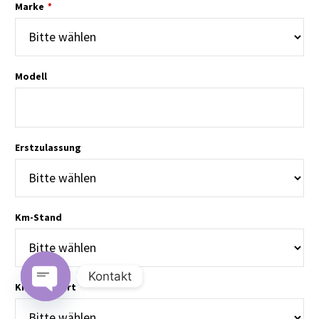
Marke
Abwicklung, sehr guter Preis, gerne
*
wieder.
Modell
Erstzulassung
Km-Stand
E. THOMAS
transparente Abwicklung, netter und
Kontakt
kompetenter Mitarbeiter
Kraftstoffart
Open