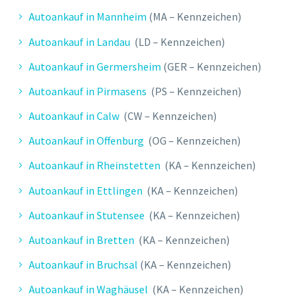
Autoankauf in Mannheim
(MA – Kennzeichen)
Autoankauf in Landau
(LD – Kennzeichen)
M. JENS
Autoankauf in Germersheim
(GER – Kennzeichen)
Abwicklung erfolgte schnell und
professionell. Der Mitarbeiter war
Autoankauf in Pirmasens
(PS – Kennzeichen)
sehr freundlich. Kann ich nur
Autoankauf in Calw
(CW – Kennzeichen)
weiterempfehlen!
Autoankauf in Offenburg
(OG – Kennzeichen)
Autoankauf in Rheinstetten
(KA – Kennzeichen)
Autoankauf in Ettlingen
(KA – Kennzeichen)
Autoankauf in Stutensee
(KA – Kennzeichen)
Autoankauf in Bretten
(KA – Kennzeichen)
Autoankauf in Bruchsal
(KA – Kennzeichen)
Autoankauf in Waghäusel
(KA – Kennzeichen)