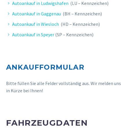
Autoankauf in Ludwigshafen
(LU – Kennzeichen)
T. HEIKO
Autoankauf in Gaggenau
(BH – Kennzeichen)
Seriöse & unkomplizierte
Autoankauf in Wiesloch
(HD – Kennzeichen)
Abwicklung. Freundliche Betreuung.
Autoankauf in Speyer
(SP – Kennzeichen)
ANKAUFFORMULAR
Bitte füllen Sie alle Felder vollständig aus. Wir melden uns
in Kürze bei Ihnen!
L. CLAUDIA
FAHRZEUGDATEN
Professionelle und schnelle