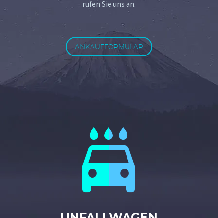
rufen Sie uns an.
ANKAUFFORMULAR


UNFALLWAGEN