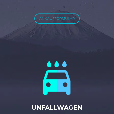
ANKAUFFORMULAR


UNFALLWAGEN