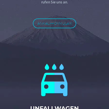
rufen Sie uns an.
ANKAUFFORMULAR


UNFALLWAGEN